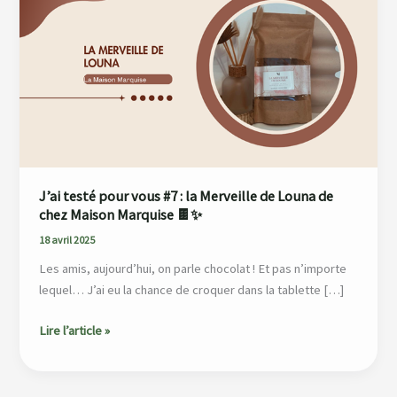
pour
vous
#7
:
la
Merveille
de
Louna
de
J’ai testé pour vous #7 : la Merveille de Louna de
chez
chez Maison Marquise 🍫✨
Maison
18 avril 2025
Marquise
Les amis, aujourd’hui, on parle chocolat ! Et pas n’importe
🍫
lequel… J’ai eu la chance de croquer dans la tablette […]
✨
Lire l’article »