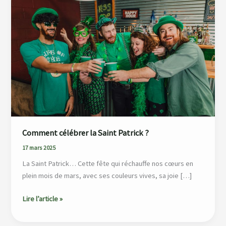
la
Saint
Patrick
?
Comment célébrer la Saint Patrick ?
17 mars 2025
La Saint Patrick… Cette fête qui réchauffe nos cœurs en
plein mois de mars, avec ses couleurs vives, sa joie […]
Lire l’article »