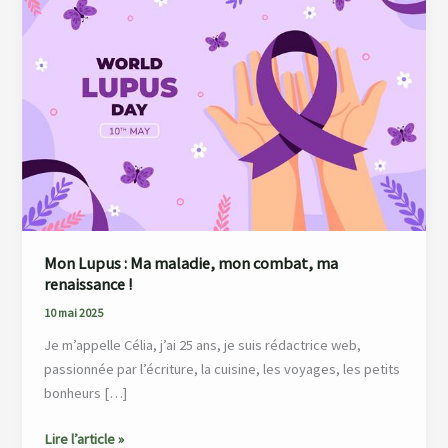
:
Ma
maladie,
mon
combat,
ma
renaissance !
Mon Lupus : Ma maladie, mon combat, ma
renaissance !
10 mai 2025
Je m’appelle Célia, j’ai 25 ans, je suis rédactrice web,
passionnée par l’écriture, la cuisine, les voyages, les petits
bonheurs […]
Lire l’article »