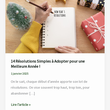
Simples
à
Adopter
pour
une
Meilleure
Année !
14 Résolutions Simples à Adopter pour une
Meilleure Année !
1 janvier 2025
On le sait, chaque début d’année apporte son lot de
résolutions. On vise souvent trop haut, trop loin, pour
abandonner […]
Lire l’article »