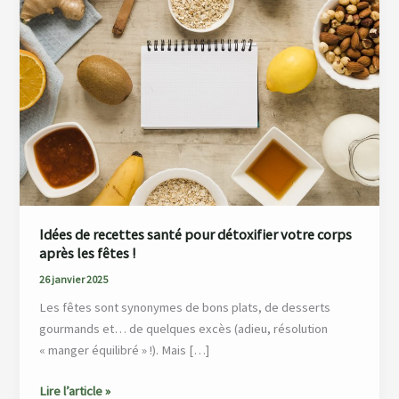
recettes
santé
pour
détoxifier
votre
corps
après
les
fêtes !
Idées de recettes santé pour détoxifier votre corps
après les fêtes !
26 janvier 2025
Les fêtes sont synonymes de bons plats, de desserts
gourmands et… de quelques excès (adieu, résolution
« manger équilibré » !). Mais […]
Lire l’article »