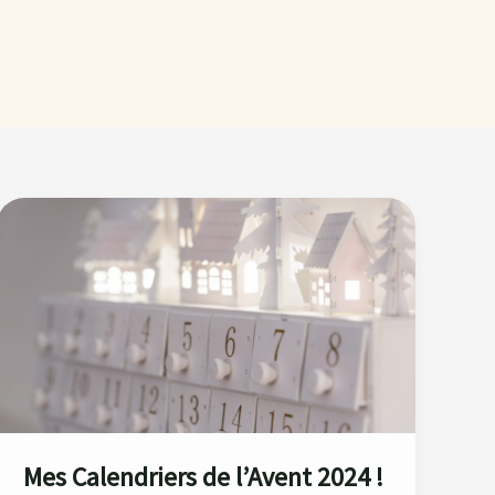
Mes
Calendriers
de
l’Avent
2024 !
Mes Calendriers de l’Avent 2024 !