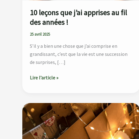
10 leçons que j’ai apprises au fil
des années !
25 avril 2025
S’il y a bien une chose que j’ai comprise en
grandissant, c’est que la vie est une succession
de surprises, […]
Lire l’article »
Comment
créer
un
calendrier