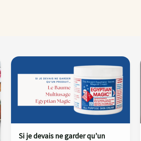
Si
je
devais
ne
garder
qu’un
produit…
Si je devais ne garder qu’un