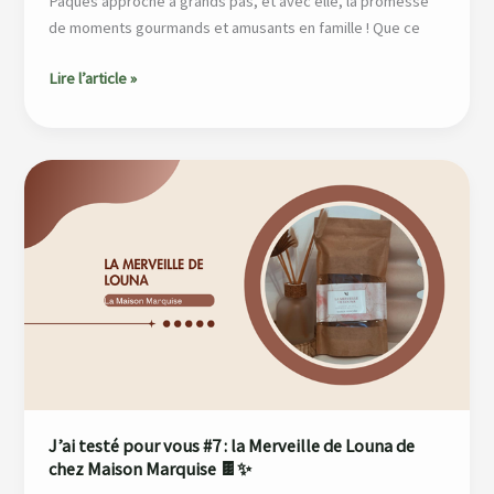
Pâques approche à grands pas, et avec elle, la promesse
de moments gourmands et amusants en famille ! Que ce
Lire l’article »
J’ai
testé
pour
vous
#7
:
la
Merveille
de
Louna
de
J’ai testé pour vous #7 : la Merveille de Louna de
chez
chez Maison Marquise 🍫✨
Maison