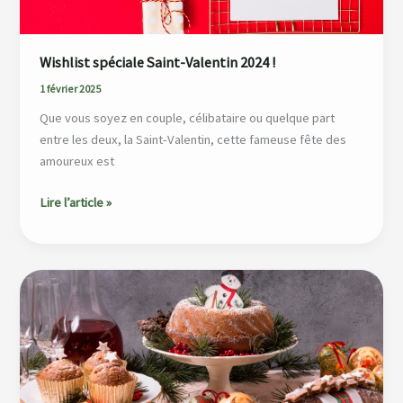
Wishlist spéciale Saint-Valentin 2024 !
1 février 2025
Que vous soyez en couple, célibataire ou quelque part
entre les deux, la Saint-Valentin, cette fameuse fête des
amoureux est
Lire l’article »
Recettes
de
desserts
de
Noël
: