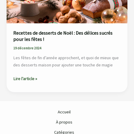
Des
délices
sucrés
pour
les
Recettes de desserts de Noël : Des délices sucrés
fêtes
pour les fêtes !
!
19 décembre 2024
Les fêtes de fin d’année approchent, et quoi de mieux que
des desserts maison pour ajouter une touche de magie
Lire l’article »
Accueil
À propos
Catégories