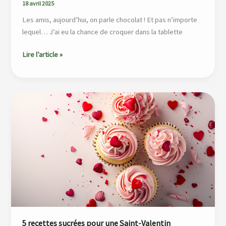
18 avril 2025
Marquise
Les amis, aujourd’hui, on parle chocolat ! Et pas n’importe
🍫
lequel… J’ai eu la chance de croquer dans la tablette
✨
Lire l’article »
5
recettes
sucrées
pour
une
Saint-
Valentin
gourmande
!
5 recettes sucrées pour une Saint-Valentin