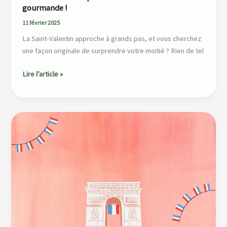
gourmande !
11 février 2025
La Saint-Valentin approche à grands pas, et vous cherchez
une façon originale de surprendre votre moitié ? Rien de tel
Lire l’article »
Idées
Cadeaux
Made
in
France
pour
la
Saint-
Valentin !