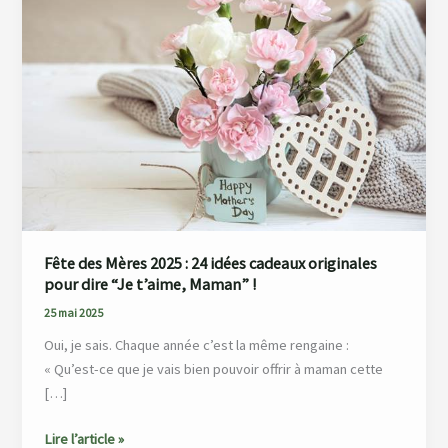
Mères
2025
:
24
idées
cadeaux
originales
pour
dire
“Je
t’aime,
Fête des Mères 2025 : 24 idées cadeaux originales
pour dire “Je t’aime, Maman” !
Maman” !
25 mai 2025
Oui, je sais. Chaque année c’est la même rengaine :
« Qu’est-ce que je vais bien pouvoir offrir à maman cette
[…]
Lire l’article »