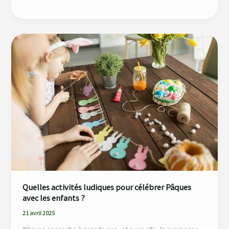
Quelles
activités
ludiques
pour
célébrer
Pâques
avec
les
enfants
?
Quelles activités ludiques pour célébrer Pâques
avec les enfants ?
21 avril 2025