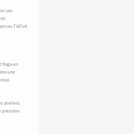
éer ses
ent
gram ou TikTok
.
Yoga en
ndre une
 vous
s ateliers
e pression.