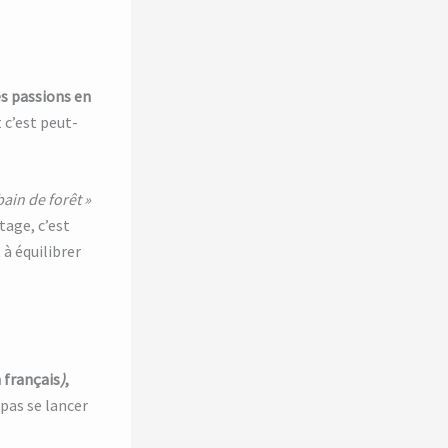
es passions en
 c’est peut-
bain de forêt »
tage, c’est
 à équilibrer
n français
)
,
 pas se lancer