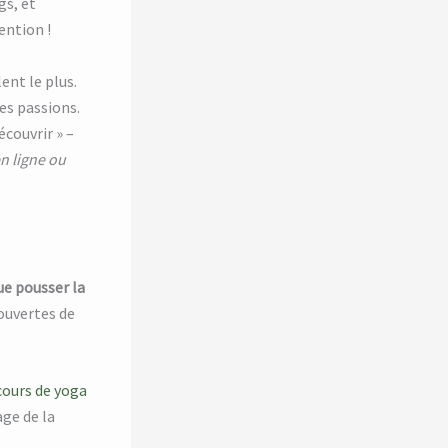
gs, et
ention !
ent le plus.
es passions.
écouvrir » –
n ligne ou
ue pousser la
couvertes de
cours de yoga
ge de la