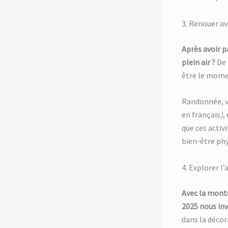
3. Renouer av
Après avoir p
plein air ?
De 
être le momen
Randonnée, v
en français
)
,
que ces activ
bien-être phy
4. Explorer l’
Avec la monté
2025 nous invi
dans la décor