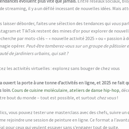
tendances évoluent plus vite que jamais.
Entre réseaux sociaux, blo
e streaming, il y a un défilé incessant de nouvelles idées. Mais att
us laisser déborder, faites une sélection des tendances qui
vous
parl
stagram et TikTok restent des mines d’or pour explorer de nouvell
cherche par mots-clés – « nouvelle activité 2025 » ou « passion à d
 magie opérer.
Peut-être tomberez-vous sur un groupe de pâtissier e
é de jardiniers urbains, qui sait ?
ez les activités virtuelles : explorez sans bouger de chez vous
 ouvert la porte à une tonne d’activités en ligne, et 2025 ne fait q
 loin.
Cours de cuisine moléculaire
,
ateliers de danse hip-hop
, dé
tre bout du monde – tout est possible, et surtout
chez vous
!
lics, vous pouvez tester une masterclass avec des chefs, suivre un
e rejoindre une session de peinture en ligne. Ce format a l’avanta
déal pour ceux qui veulent essayer sans s’engager tout de suite.