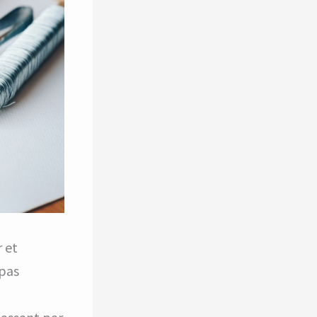
r et
 pas
i