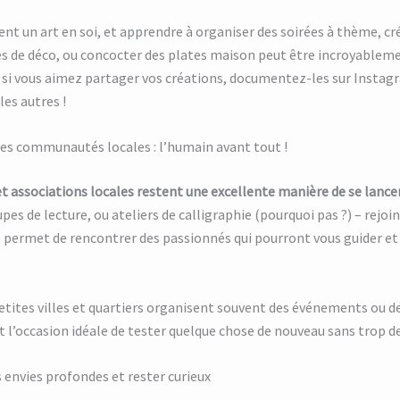
ent un art en soi, et apprendre à organiser des soirées à thème, cr
es de déco, ou concocter des plates maison peut être incroyablem
t si vous aimez partager vos créations, documentez-les sur Insta
les autres !
des communautés locales : l’humain avant tout !
t associations locales restent une excellente manière de se lancer
upes de lecture, ou ateliers de calligraphie (pourquoi pas ?) – rejoi
ermet de rencontrer des passionnés qui pourront vous guider et
petites villes et quartiers organisent souvent des événements ou de
est l’occasion idéale de tester quelque chose de nouveau sans trop d
s envies profondes et rester curieux