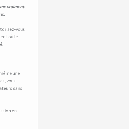
ime vraiment
.
ns.
autorisez-vous
ment où le
é.
u même une
es, vous
rateurs dans
assion en