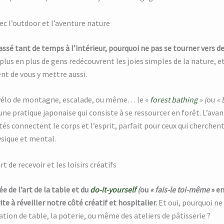
ec l’outdoor et l’aventure nature
assé tant de temps à l’intérieur, pourquoi ne pas se tourner vers d
plus en plus de gens redécouvrent les joies simples de la nature, et
t de vous y mettre aussi.
élo de montagne, escalade, ou même… le «
forest bathing
» (
ou
« 
 une pratique japonaise qui consiste à se ressourcer en forêt. L’avan
ités connectent le corps et l’esprit, parfait pour ceux qui cherchent
sique et mental.
art de recevoir et les loisirs créatifs
e de l’art de la table et du
do-it-yourself
(
ou
« fais-le toi-même
» e
te à réveiller notre côté créatif et hospitalier.
Et oui, pourquoi ne
ation de table, la poterie, ou même des ateliers de pâtisserie ?