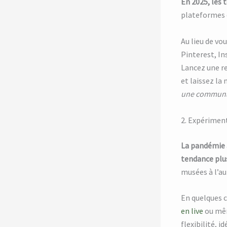
En 2025, les 
plateformes d
Au lieu de vo
Pinterest, In
Lancez une re
et laissez la
une communaut
2. Expériment
La pandémie a
tendance plus
musées à l’au
En quelques c
en live
ou mêm
flexibilité, i