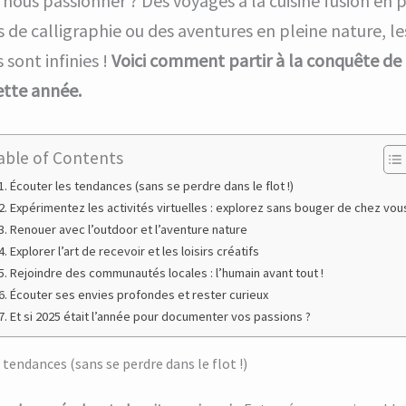
 nous passionner ? Des voyages à la cuisine fusion en 
s de calligraphie ou des aventures en pleine nature, le
s sont infinies !
Voici comment partir à la conquête de
ette année.
able of Contents
1. Écouter les tendances (sans se perdre dans le flot !)
2. Expérimentez les activités virtuelles : explorez sans bouger de chez vou
3. Renouer avec l’outdoor et l’aventure nature
4. Explorer l’art de recevoir et les loisirs créatifs
5. Rejoindre des communautés locales : l’humain avant tout !
6. Écouter ses envies profondes et rester curieux
7. Et si 2025 était l’année pour documenter vos passions ?
 tendances (sans se perdre dans le flot !)