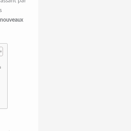
passant par
s
 nouveaux
s