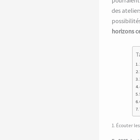
pourraient
des atelier
possibilité
horizons c
T
1. Écouter les