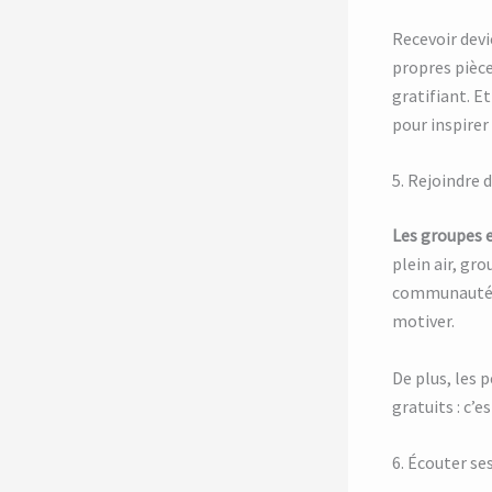
Recevoir devi
propres pièc
gratifiant. E
pour inspirer 
5. Rejoindre 
Les groupes e
plein air, gro
communauté p
motiver.
De plus, les 
gratuits : c’
6. Écouter se