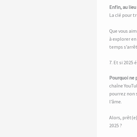
Enfin, au lie
La clé pour t
Que vous aimi
à explorer en
temps s’arrêt
7. Et si 2025
Pourquoi ne 
chaîne YouTu
pourrez non s
l’âme.
Alors, prêt(e
2025 ?