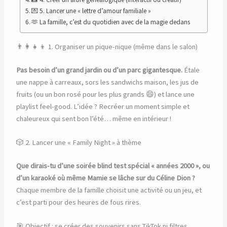
💌 5. Lancer une « lettre d’amour familiale »
🫶 La famille, c’est du quotidien avec de la magie dedans
👨‍👩‍👧‍👦 1. Organiser un pique-nique (même dans le salon)
Pas besoin d’un grand jardin ou d’un parc gigantesque.
Étale
une nappe à carreaux, sors les sandwichs maison, les jus de
fruits (ou un bon rosé pour les plus grands 😄) et lance une
playlist feel-good. L’idée ? Recréer un moment simple et
chaleureux qui sent bon l’été… même en intérieur !
🎲 2. Lancer une « Family Night » à thème
Que dirais-tu d’une soirée blind test spécial « années 2000 », ou
d’un karaoké où même Mamie se lâche sur du Céline Dion ?
Chaque membre de la famille choisit une activité ou un jeu, et
c’est parti pour des heures de fous rires.
🎯 Objectif : se créer des souvenirs sans TikTok ni filtres.