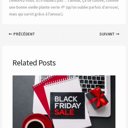
célébrez-vous. Et n’oubliez pas… l’amour, ça se cultive, comme
une bonne vieille plante verte 🌱 (qu’on oublie parfois d’arroser,
mais qui survit grâce à l’amour.).
PRÉCÉDENT
SUIVANT
Related Posts