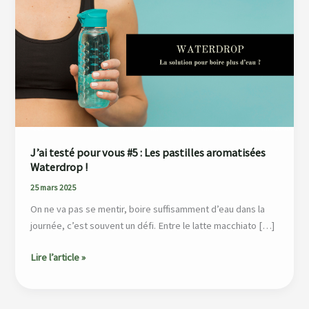
pour
vous
#5
:
Les
pastilles
aromatisées
Waterdrop
!
J’ai testé pour vous #5 : Les pastilles aromatisées
Waterdrop !
25 mars 2025
On ne va pas se mentir, boire suffisamment d’eau dans la
journée, c’est souvent un défi. Entre le latte macchiato […]
Lire l’article »