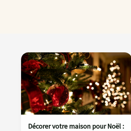
Décorer
votre
maison
pour
Noël
:
Mes
astuces
!
Décorer votre maison pour Noël :