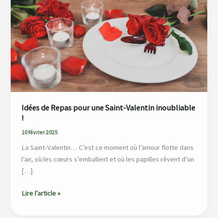
Repas
pour
une
Saint-
Valentin
inoubliable
!
Idées de Repas pour une Saint-Valentin inoubliable
!
10 février 2025
La Saint-Valentin… C’est ce moment où l’amour flotte dans
l’air, où les cœurs s’emballent et où les papilles rêvent d’un
[…]
Lire l’article »