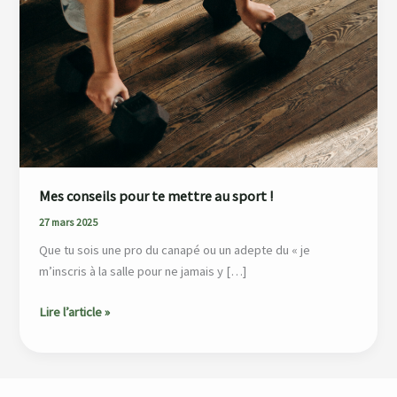
pour
te
mettre
au
sport
!
Mes conseils pour te mettre au sport !
27 mars 2025
Que tu sois une pro du canapé ou un adepte du « je
m’inscris à la salle pour ne jamais y […]
Lire l’article »