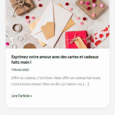
amour
avec
des
cartes
et
cadeaux
faits
main !
Exprimez votre amour avec des cartes et cadeaux
faits main !
7 février 2025
Offrir un cadeau, c’est bien. Mais offrir un cadeau fait main,
c’est encore mieux ! Rien ne dit « je t’aime » ou […]
Lire l’article »