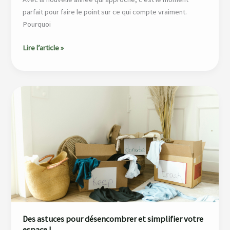
parfait pour faire le point sur ce qui compte vraiment.
Pourquoi
Lire l’article »
Des
astuces
pour
désencombrer
et
simplifier
votre
espace
!
Des astuces pour désencombrer et simplifier votre
espace !