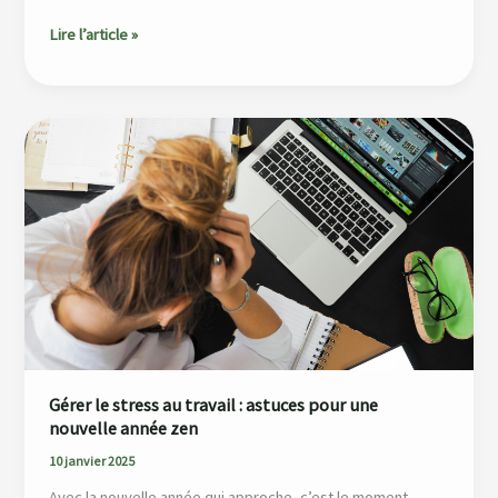
Lire l’article »
Gérer
le
stress
au
travail
:
astuces
pour
une
nouvelle
année
Gérer le stress au travail : astuces pour une
zen
nouvelle année zen
10 janvier 2025
Avec la nouvelle année qui approche, c’est le moment