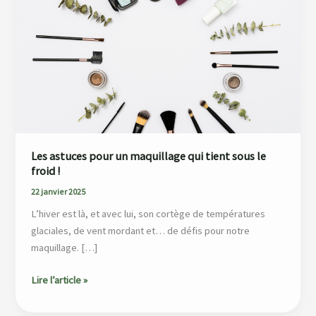
pour
un
maquillage
qui
tient
sous
le
froid
!
Les astuces pour un maquillage qui tient sous le
froid !
22 janvier 2025
L’hiver est là, et avec lui, son cortège de températures
glaciales, de vent mordant et… de défis pour notre
maquillage. […]
Lire l’article »