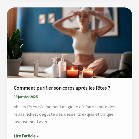
Comment
purifier
son
corps
après
les
fêtes
?
Comment purifier son corps après les fêtes ?
19 janvier 2025
Ah, les fêtes ! Ce moment magique où l’on savoure des
repas riches, déguste des desserts exquis et trinque
joyeusement avec
Lire l’article »