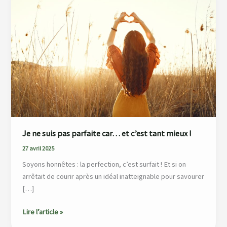
suis
pas
parfaite
car…
et
c’est
tant
mieux
!
Je ne suis pas parfaite car… et c’est tant mieux !
27 avril 2025
Soyons honnêtes : la perfection, c’est surfait ! Et si on
arrêtait de courir après un idéal inatteignable pour savourer
[…]
Lire l’article »