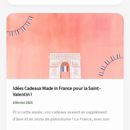
Idées
Cadeaux
Made
in
France
pour
la
Saint-
Valentin !
Idées Cadeaux Made in France pour la Saint-
Valentin !
6 février 2025
Et si cette année, vos cadeaux avaient un supplément
d’âme et un zeste de patriotisme ? La France, avec son