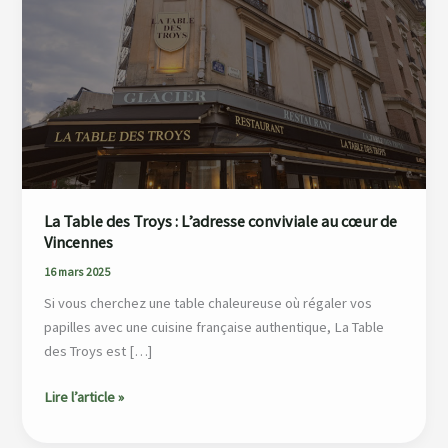
des
Troys
:
L’adresse
conviviale
au
cœur
de
Vincennes
La Table des Troys : L’adresse conviviale au cœur de
Vincennes
16 mars 2025
Si vous cherchez une table chaleureuse où régaler vos
papilles avec une cuisine française authentique, La Table
des Troys est […]
Lire l’article »