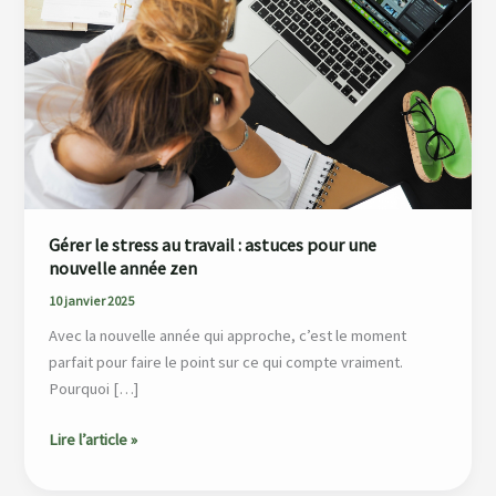
stress
au
travail
:
astuces
pour
une
nouvelle
année
Gérer le stress au travail : astuces pour une
zen
nouvelle année zen
10 janvier 2025
Avec la nouvelle année qui approche, c’est le moment
parfait pour faire le point sur ce qui compte vraiment.
Pourquoi […]
Lire l’article »