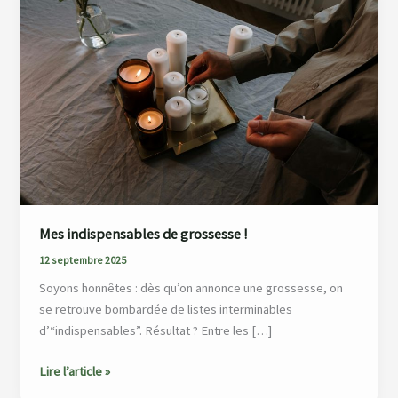
de
grossesse
!
Mes indispensables de grossesse !
12 septembre 2025
Soyons honnêtes : dès qu’on annonce une grossesse, on
se retrouve bombardée de listes interminables
d’“indispensables”. Résultat ? Entre les […]
Lire l’article »