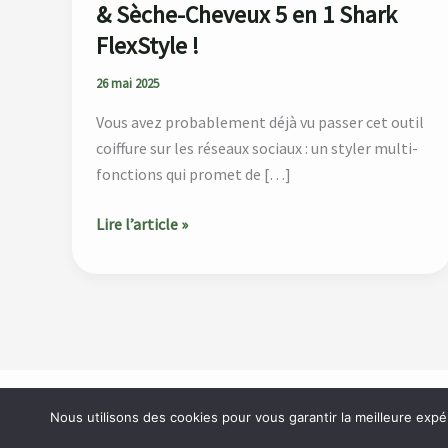
Cheveux
& Sèche-Cheveux 5 en 1 Shark
5
FlexStyle !
en
1
26 mai 2025
Shark
Vous avez probablement déjà vu passer cet outil
FlexStyle !
coiffure sur les réseaux sociaux : un styler multi-
fonctions qui promet de […]
Lire l’article »
Accueil
À propos
Catégories
Blog
Contact
Nous utilisons des cookies pour vous garantir la meilleure expé