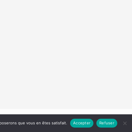
Droit d'auteur © 2026 Les Carnets de Madame
pposerons que vous en êtes satisfait.
Accepter
Refuser