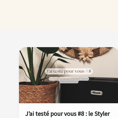
J’ai
testé
pour
vous
#8
:
le
Styler
&
Sèche-
J’ai testé pour vous #8 : le Styler