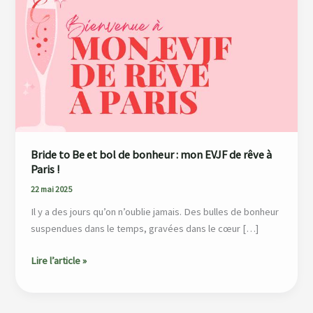
Be
et
bol
de
bonheur
:
mon
EVJF
de
Bride to Be et bol de bonheur : mon EVJF de rêve à
rêve
Paris !
à
22 mai 2025
Paris
Il y a des jours qu’on n’oublie jamais. Des bulles de bonheur
!
suspendues dans le temps, gravées dans le cœur […]
Lire l’article »