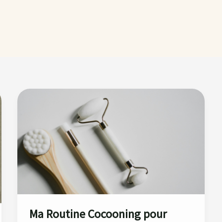
Ma
Routine
Cocooning
pour
Affronter
l’Hiver
!
Ma Routine Cocooning pour