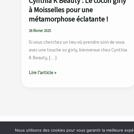
Cynthia K Beauty : Le cocon girly
une
à Moisselles pour une
métamorphose
éclatante
métamorphose éclatante !
!
26 février 2025
Si vous cherchez un lieu où prendre soin de vous
avec une touche so girly, bienvenue chez Cynthia
K Beauty, […]
Lire l’article »
Accueil
À propos
Catégories
Blog
Contact
Nous utilisons des cookies pour vous garantir la meilleure expé