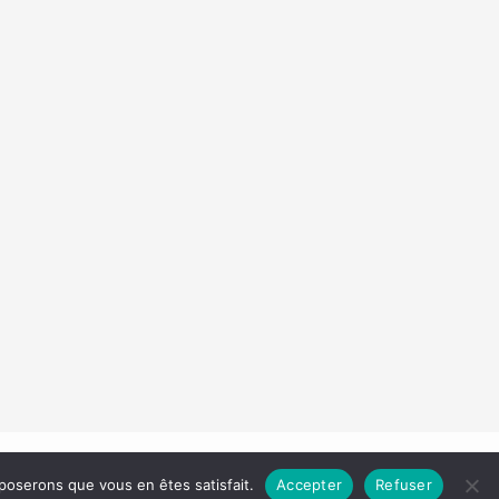
Droit d'auteur © 2026 Les Carnets de Madame
pposerons que vous en êtes satisfait.
Accepter
Refuser