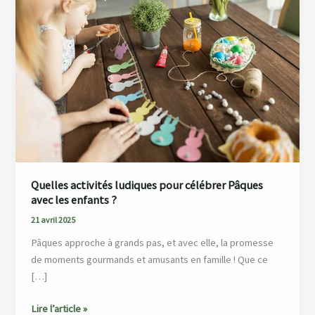
ludiques
pour
célébrer
Pâques
avec
les
enfants
?
Quelles activités ludiques pour célébrer Pâques
avec les enfants ?
21 avril 2025
Pâques approche à grands pas, et avec elle, la promesse
de moments gourmands et amusants en famille ! Que ce
[…]
Lire l’article »