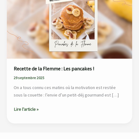
la
Flemme
:
Les
pancakes
!
Recette de la Flemme : Les pancakes !
29 septembre 2025
On a tous connu ces matins où la motivation est restée
sous la couette : l’envie d’un petit-déj gourmand est […]
Lire l’article »