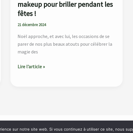
les
makeup pour briller pendant les
fêtes
fêtes !
!
21 décembre 2024
Noël approche, et avec lui, les occasions de se
parer de nos plus beaux atouts pour célébrer la
magie des
Lire l’article »
rience sur notre site web. Si vous continuez à utiliser ce site, nous su