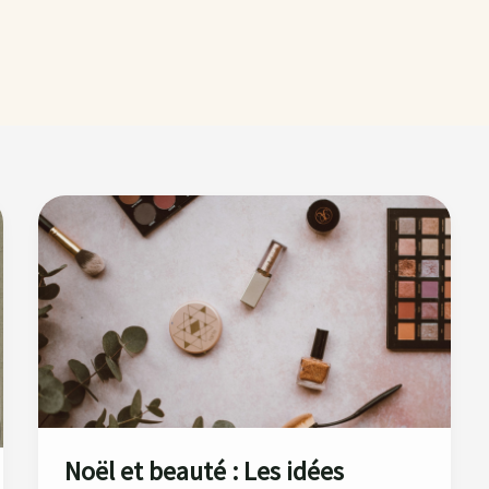
Noël
et
beauté
:
Les
idées
makeup
pour
briller
pendant
Noël et beauté : Les idées