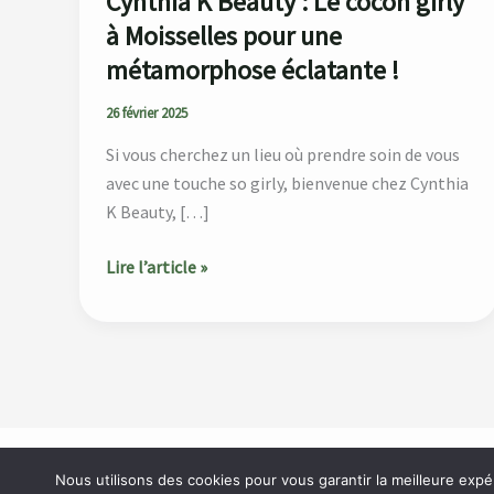
Cynthia K Beauty : Le cocon girly
une
à Moisselles pour une
métamorphose
éclatante
métamorphose éclatante !
!
26 février 2025
Si vous cherchez un lieu où prendre soin de vous
avec une touche so girly, bienvenue chez Cynthia
K Beauty, […]
Lire l’article »
Accueil
À propos
Catégories
Blog
Contact
Nous utilisons des cookies pour vous garantir la meilleure expé