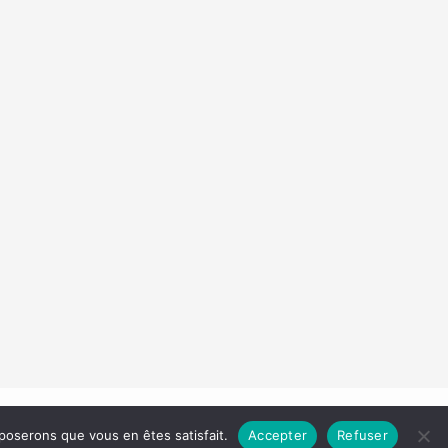
Droit d'auteur © 2026 Les Carnets de Madame
pposerons que vous en êtes satisfait.
Accepter
Refuser