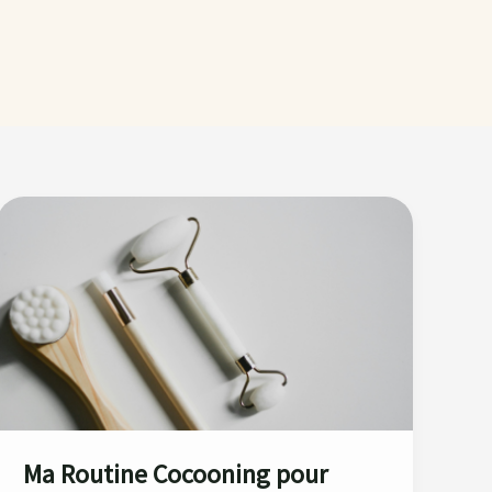
Ma
Routine
Cocooning
pour
Affronter
l’Hiver
!
Ma Routine Cocooning pour