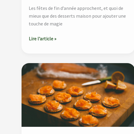
Les fêtes de fin d’année approchent, et quoi de
mieux que des desserts maison pour ajouter une
touche de magie
Lire l’article »
10
Idées
de
Recettes
Apéritives
pour
un
Noël
Gourmand