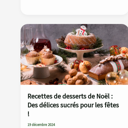
Recettes
de
desserts
de
Noël
:
Des
délices
sucrés
pour
Recettes de desserts de Noël :
les
Des délices sucrés pour les fêtes
fêtes
!
!
19 décembre 2024