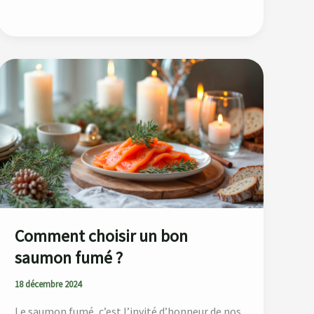
Comment
choisir
un
bon
saumon
fumé
?
Comment choisir un bon
saumon fumé ?
18 décembre 2024
Le saumon fumé, c’est l’invité d’honneur de nos