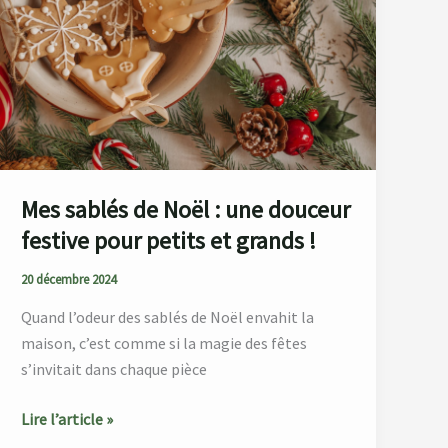
de
Noël
:
une
douceur
festive
pour
petits
Mes sablés de Noël : une douceur
et
festive pour petits et grands !
grands
20 décembre 2024
!
Quand l’odeur des sablés de Noël envahit la
maison, c’est comme si la magie des fêtes
s’invitait dans chaque pièce
Lire l’article »