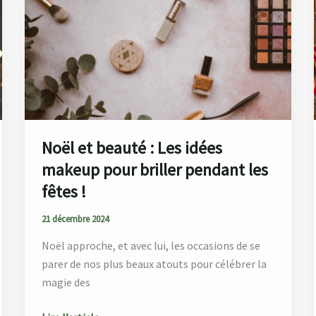
beauté
:
Les
idées
makeup
pour
briller
pendant
Noël et beauté : Les idées
les
makeup pour briller pendant les
fêtes
fêtes !
!
21 décembre 2024
Noël approche, et avec lui, les occasions de se
parer de nos plus beaux atouts pour célébrer la
magie des