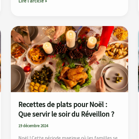
Lire l’article »
Recettes
de
plats
pour
Noël
:
Que
servir
le
soir
Recettes de plats pour Noël :
du
Que servir le soir du Réveillon ?
Réveillon
19 décembre 2024
?
Noël ! Cette période magique où les familles se