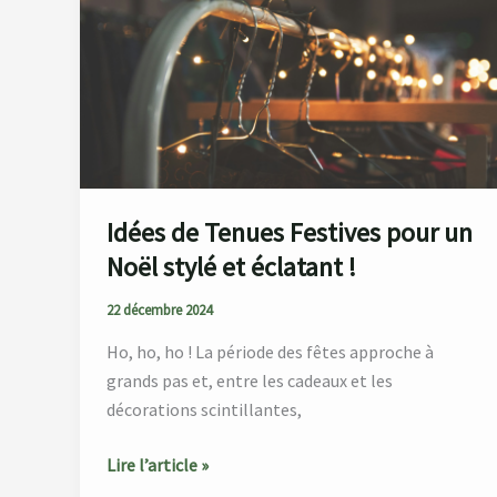
Tenues
Festives
pour
un
Noël
stylé
et
éclatant
Idées de Tenues Festives pour un
!
Noël stylé et éclatant !
22 décembre 2024
Ho, ho, ho ! La période des fêtes approche à
grands pas et, entre les cadeaux et les
décorations scintillantes,
Lire l’article »