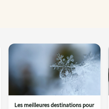
Les
meilleures
destinations
pour
des
vacances
féériques !
Les meilleures destinations pour