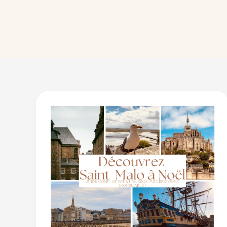
Découvrez
Saint-
Malo
à
Noël
:
Mon
Guide
complet !