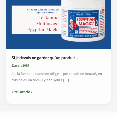
devais
ne
garder
qu’un
produit…
Si je devais ne garder qu’un produit…
22 mars 2025
Ah, la fameuse question piège ! Que ce soit en beauté, en
cuisine ou en tech, il y a toujours […]
Lire l’article »