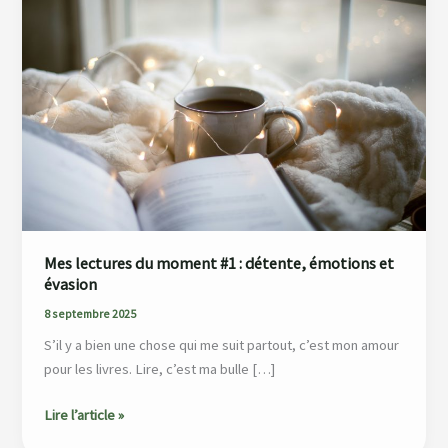
du
moment
#1
:
détente,
émotions
et
évasion
Mes lectures du moment #1 : détente, émotions et
évasion
8 septembre 2025
S’il y a bien une chose qui me suit partout, c’est mon amour
pour les livres. Lire, c’est ma bulle […]
Lire l’article »