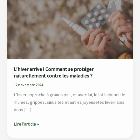
!
Comment
se
protéger
naturellement
contre
les
maladies
?
L’hiver arrive ! Comment se protéger
naturellement contre les maladies ?
12 novembre 2024
L’hiver approche à grands pas, et avec lui, le lot habituel de
rhumes, grippes, sinusites et autres joyeusetés hivernales.
Vous […]
Lire l’article »