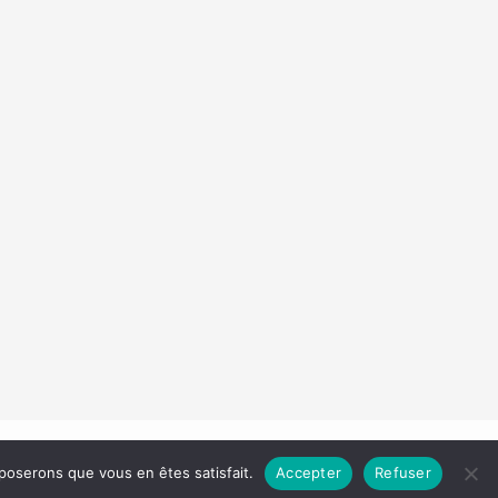
Droit d'auteur © 2026 Les Carnets de Madame
pposerons que vous en êtes satisfait.
Accepter
Refuser