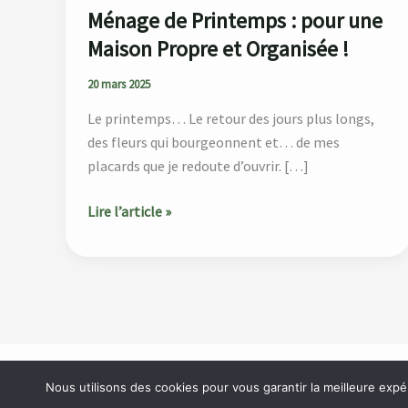
!
Ménage de Printemps : pour une
Maison Propre et Organisée !
20 mars 2025
Le printemps… Le retour des jours plus longs,
des fleurs qui bourgeonnent et… de mes
placards que je redoute d’ouvrir. […]
Lire l’article »
Accueil
À propos
Catégories
Blog
Contact
Nous utilisons des cookies pour vous garantir la meilleure expé