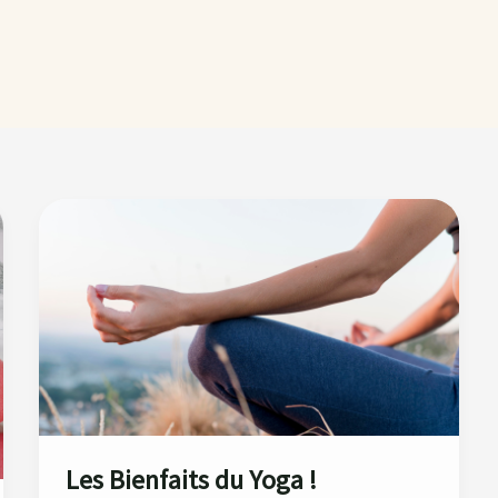
Les
Bienfaits
du
Yoga !
Les Bienfaits du Yoga !