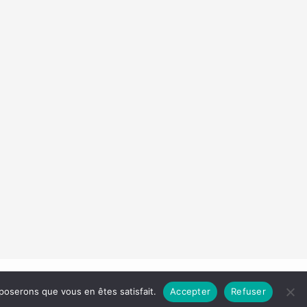
Droit d'auteur © 2026 Les Carnets de Madame
pposerons que vous en êtes satisfait.
Accepter
Refuser