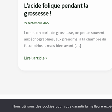
L’acide folique pendant la
grossesse !
27 septembre 2025
Lorsqu’on parle de grossesse, on pense souvent
aux échographies, aux prénoms, à la chambre du
futur bébé… mais bien avant […]
Lire l’article »
Accueil
À propos
Catégories
Blog
Contact
Nous utilisons des cookies pour vous garantir la meilleure expé