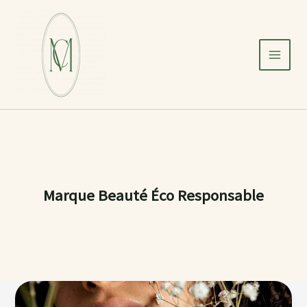
Aller
au
contenu
Marque Beauté Éco Responsable
💄
Vers