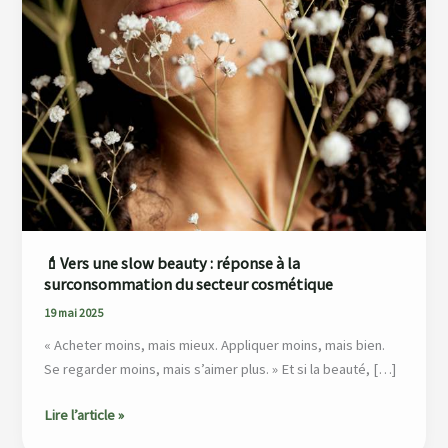
une
slow
beauty
:
réponse
à
la
surconsommation
du
secteur
cosmétique
💄Vers une slow beauty : réponse à la
surconsommation du secteur cosmétique
19 mai 2025
« Acheter moins, mais mieux. Appliquer moins, mais bien.
Se regarder moins, mais s’aimer plus. » Et si la beauté, […]
Lire l’article »