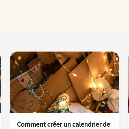
Comment
créer
un
calendrier
de
l’Avent
personnalisé ?
Comment créer un calendrier de