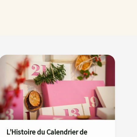
L’Histoire
du
Calendrier
de
l’Avent
!
L’Histoire du Calendrier de