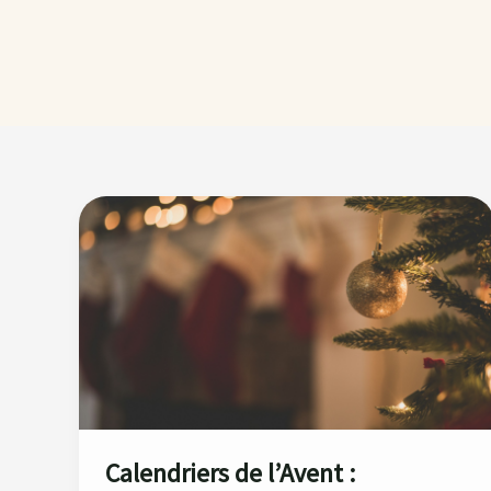
Calendriers
de
l’Avent
:
Comment
Choisir
le
Meilleur
?
Calendriers de l’Avent :