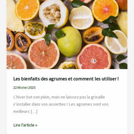
des
agrumes
et
comment
les
utiliser
!
Les bienfaits des agrumes et comment les utiliser !
22 février 2025
L’hiver bat son plein, mais ne laissez pas la grisaille
s’installer dans vos assiettes ! Les agrumes sont vos
meilleurs […]
Lire l’article »