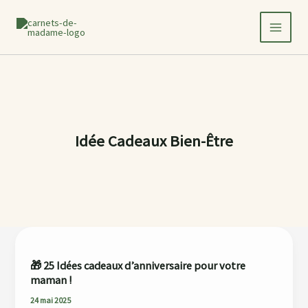
Aller
au
contenu
Idée Cadeaux Bien-Être
🎁
25
🎁 25 Idées cadeaux d’anniversaire pour votre
Idées
maman !
cadeaux
d’anniversaire
24 mai 2025