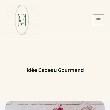
Aller
au
contenu
Idée Cadeau Gourmand
🎁
25