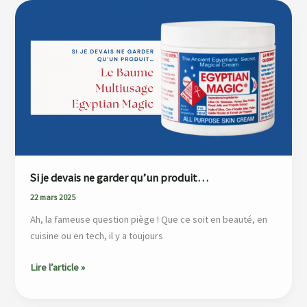
Si
je
devais
ne
garder
qu’un
produit…
Si je devais ne garder qu’un produit…
22 mars 2025
Ah, la fameuse question piège ! Que ce soit en beauté, en
cuisine ou en tech, il y a toujours
Lire l’article »