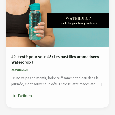
pour
vous
#5
:
Les
pastilles
aromatisées
Waterdrop
!
J’ai testé pour vous #5 : Les pastilles aromatisées
Waterdrop !
25 mars 2025
On ne va pas se mentir, boire suffisamment d’eau dans la
journée, c’est souvent un défi. Entre le latte macchiato […]
Lire l’article »