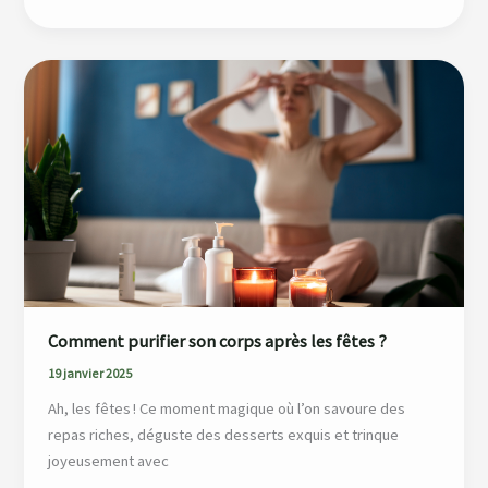
Comment
purifier
son
corps
après
les
fêtes
?
Comment purifier son corps après les fêtes ?
19 janvier 2025
Ah, les fêtes ! Ce moment magique où l’on savoure des
repas riches, déguste des desserts exquis et trinque
joyeusement avec