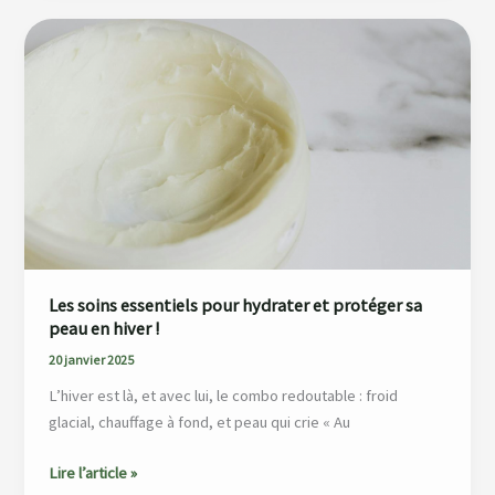
Les
soins
essentiels
pour
hydrater
et
protéger
sa
peau
en
hiver
Les soins essentiels pour hydrater et protéger sa
!
peau en hiver !
20 janvier 2025
L’hiver est là, et avec lui, le combo redoutable : froid
glacial, chauffage à fond, et peau qui crie « Au
Lire l’article »