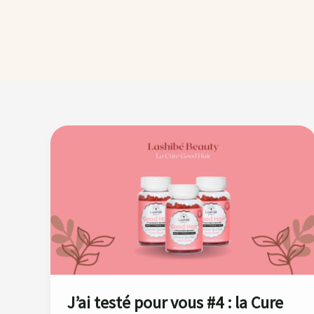
J’ai
testé
pour
vous #4
:
la
Cure
Lashilé
Beauty
J’ai testé pour vous #4 : la Cure