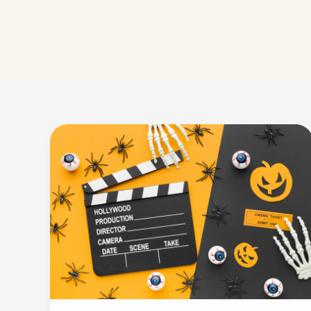
Les
Meilleurs
Films
d’Halloween
!