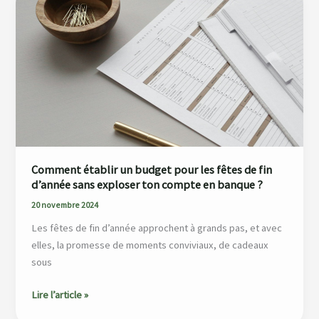
établir
un
budget
pour
les
fêtes
de
fin
d’année
sans
Comment établir un budget pour les fêtes de fin
exploser
d’année sans exploser ton compte en banque ?
ton
20 novembre 2024
compte
Les fêtes de fin d’année approchent à grands pas, et avec
en
elles, la promesse de moments conviviaux, de cadeaux
banque
sous
?
Lire l’article »