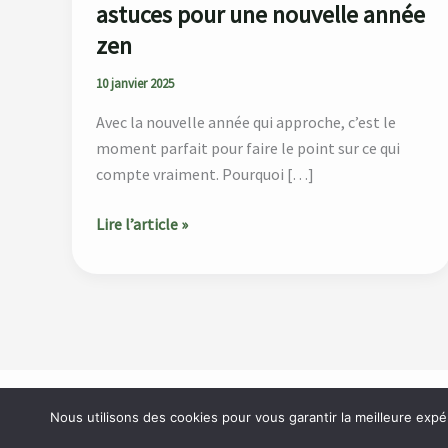
année
astuces pour une nouvelle année
zen
zen
10 janvier 2025
Avec la nouvelle année qui approche, c’est le
moment parfait pour faire le point sur ce qui
compte vraiment. Pourquoi […]
Lire l’article »
Accueil
À propos
Catégories
Blog
Contact
Nous utilisons des cookies pour vous garantir la meilleure expé