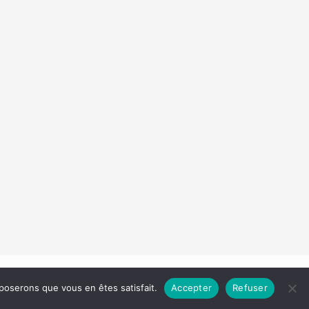
Droit d'auteur © 2026 Les Carnets de Madame
pposerons que vous en êtes satisfait.
Accepter
Refuser