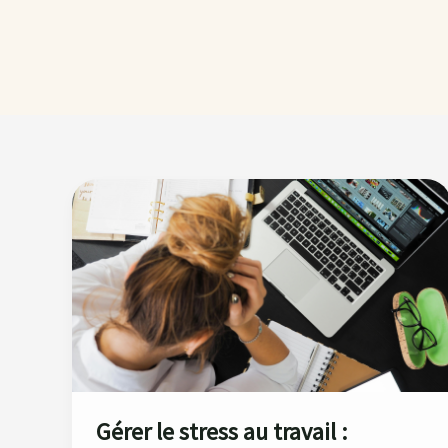
Gérer
le
stress
au
travail
:
astuces
pour
une
nouvelle
Gérer le stress au travail :