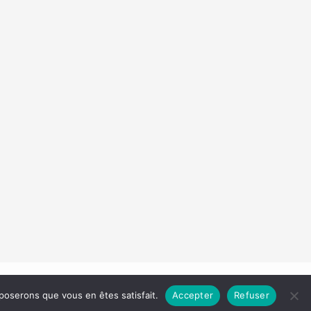
Droit d'auteur © 2026 Les Carnets de Madame
pposerons que vous en êtes satisfait.
Accepter
Refuser