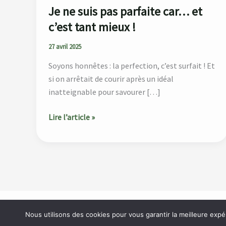
!
Je ne suis pas parfaite car… et
c’est tant mieux !
27 avril 2025
Soyons honnêtes : la perfection, c’est surfait ! Et
si on arrêtait de courir après un idéal
inatteignable pour savourer […]
Lire l’article »
Accueil
À propos
Catégories
Blog
Contact
Nous utilisons des cookies pour vous garantir la meilleure expé