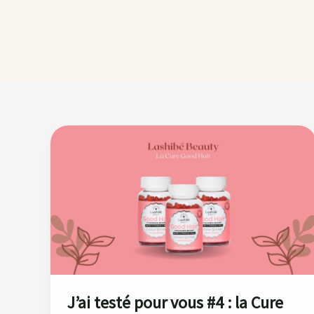
J’ai
testé
pour
vous #4
:
la
Cure
Lashilé
Beauty
J’ai testé pour vous #4 : la Cure