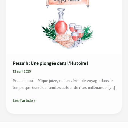
Une
plongée
dans
l’Histoire !
Pessa’h : Une plongée dans l’Histoire !
12 avril 2025
Pessa’h, ou la Pâque juive, est un véritable voyage dans le
temps qui réunit les familles autour de rites millénaires. […]
Lire l’article »