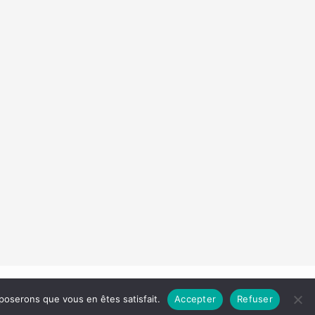
Droit d'auteur © 2026 Les Carnets de Madame
pposerons que vous en êtes satisfait.
Accepter
Refuser