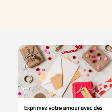
Exprimez
votre
amour
avec
des
cartes
et
cadeaux
faits
main !
Exprimez votre amour avec des