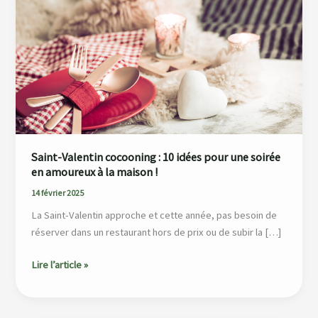
cocooning
:
10
idées
pour
une
soirée
en
amoureux
Saint-Valentin cocooning : 10 idées pour une soirée
à
en amoureux à la maison !
la
14 février 2025
maison
La Saint-Valentin approche et cette année, pas besoin de
!
réserver dans un restaurant hors de prix ou de subir la […]
Lire l’article »