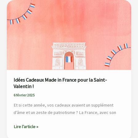
Idées
Cadeaux
Made
in
France
pour
la
Saint-
Valentin !
Idées Cadeaux Made in France pour la Saint-
Valentin !
6 février 2025
Et si cette année, vos cadeaux avaient un supplément
d’âme et un zeste de patriotisme ? La France, avec son
Lire l’article »