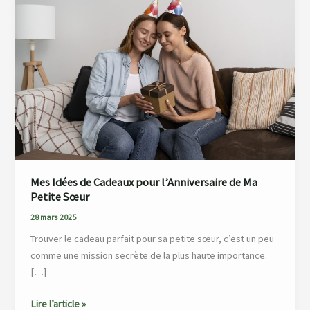
de
Cadeaux
pour
l’Anniversaire
de
Ma
Petite
Sœur
Mes Idées de Cadeaux pour l’Anniversaire de Ma
Petite Sœur
28 mars 2025
Trouver le cadeau parfait pour sa petite sœur, c’est un peu
comme une mission secrète de la plus haute importance.
[…]
Lire l’article »