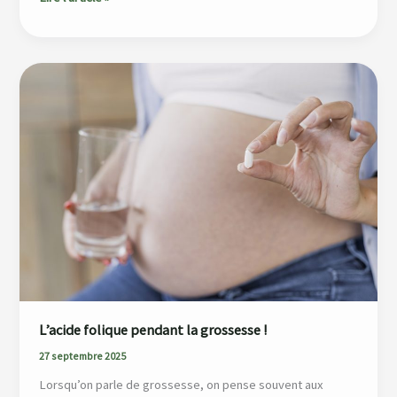
L’acide
folique
pendant
la
grossesse
!
L’acide folique pendant la grossesse !
27 septembre 2025
Lorsqu’on parle de grossesse, on pense souvent aux