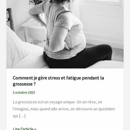
gère
stress
et
fatigue
pendant
la
grossesse
?
Comment je gère stress et fatigue pendant la
grossesse ?
2 octobre 2025
La grossesse est un voyage unique. On en rêve, on
l’imagine, mais quand elle arrive, on découvre un quotidien
qui […]
Lire l’article »