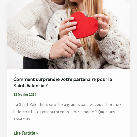
Comment
surprendre
votre
partenaire
pour
la
Saint-
Valentin
?
Comment surprendre votre partenaire pour la
Saint-Valentin ?
12 février 2025
La Saint-Valentin approche à grands pas, et vous cherchez
l’idée parfaite pour surprendre votre moitié ? Que vous
soyez un
Lire l’article »