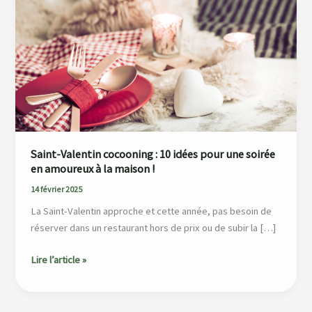
cocooning
:
10
idées
pour
une
soirée
en
amoureux
Saint-Valentin cocooning : 10 idées pour une soirée
à
en amoureux à la maison !
la
14 février 2025
maison
La Saint-Valentin approche et cette année, pas besoin de
!
réserver dans un restaurant hors de prix ou de subir la […]
Lire l’article »